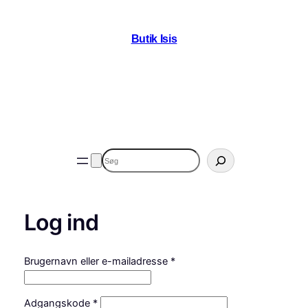
Spring
til
Butik Isis
indhold
Søg
Log ind
Påkrævet
Brugernavn eller e-mailadresse
*
Påkrævet
Adgangskode
*