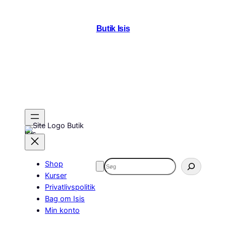
Spring
til
Butik Isis
indhold
Butik
Isis
Søg
Shop
Kurser
Privatlivspolitik
Bag om Isis
Min konto